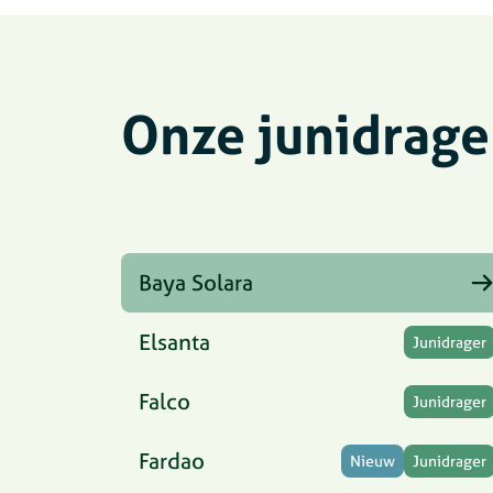
Onze junidrage
Baya Solara
Elsanta
Junidrager
Falco
Junidrager
Fardao
Nieuw
Junidrager