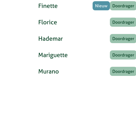
Finette
Nieuw
Doordrager
Florice
Doordrager
Hademar
Doordrager
Mariguette
Doordrager
Murano
Doordrager