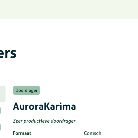
ers
Doordrager
AuroraKarima
Zeer productieve doordrager
Formaat
Conisch