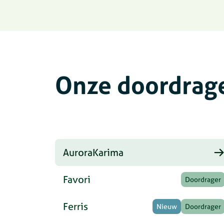
Onze doordrag
AuroraKarima
Favori
Doordrager
Ferris
Nieuw
Doordrager