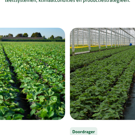
teeltsystemen, klimaatcondities en productiestrategieën.
Doordrager