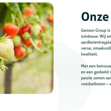
Onz
Genson Group is 
tuinbouw. Wij o
aardbeientraypl
verse, smaakvol
kwaliteit.
Met een betrouw
en een gedeeld 
passie samen aa
voedselketen – 