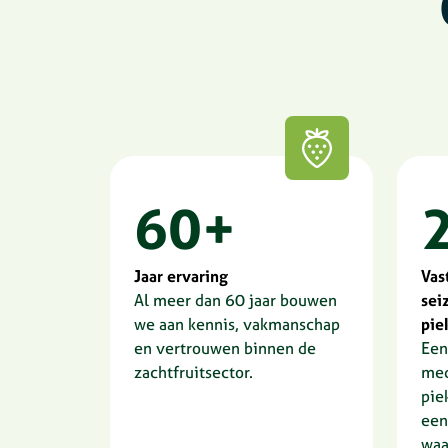
60+
Jaar ervaring
Vas
Al meer dan 60 jaar bouwen
sei
we aan kennis, vakmanschap
pie
en vertrouwen binnen de
Een
zachtfruitsector.
med
pie
een
waa