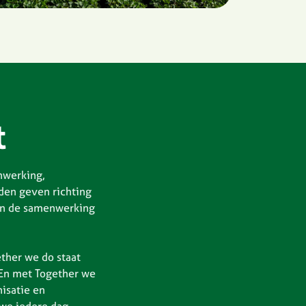
t
nwerking,
den geven richting
 in de samenwerking
ther we do staat
 En met Together we
isatie en