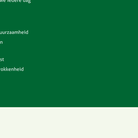
we iedere dag
 duurzaamheid
en
st
rokkenheid