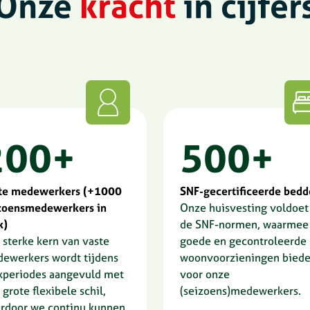
Onze
kracht
in cijfer
200+
500+
te medewerkers (+1000
SNF-gecertificeerde bed
zoensmedewerkers in
Onze huisvesting voldoet
k)
de SNF-normen, waarmee
 sterke kern van vaste
goede en gecontroleerde
ewerkers wordt tijdens
woonvoorzieningen bied
kperiodes aangevuld met
voor onze
 grote flexibele schil,
(seizoens)medewerkers.
rdoor we continu kunnen